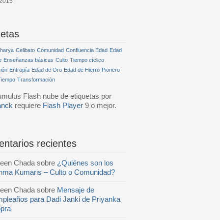
 2015
uetas
harya
Celibato
Comunidad
Confluencia Edad
Edad
e
Enseñanzas básicas
Culto
Tiempo cíclico
ión
Entropía
Edad de Oro
Edad de Hierro
Pionero
Tiempo
Transformación
ulus Flash nube de etiquetas por
anck
requiere
Flash Player
9 o mejor.
ntarios recientes
reen Chada
sobre
¿Quiénes son los
hma Kumaris – Culto o Comunidad?
reen Chada
sobre
Mensaje de
pleaños para Dadi Janki de Priyanka
pra