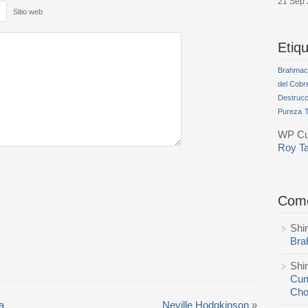
21 Sep
Sitio web
Etiq
Brahmac
del Cobr
Destrucc
Pureza
WP Cum
Roy T
Come
Shi
Bra
Shi
Cum
Cho
a
Neville Hodgkinson
»