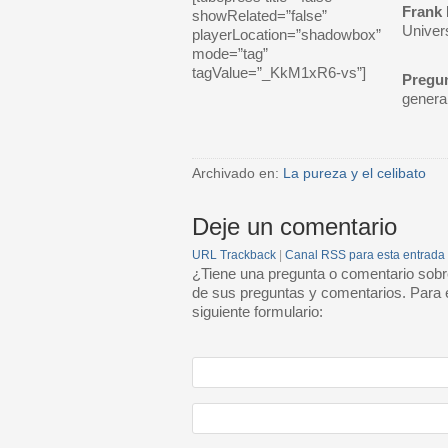
Frank 
showRelated=”false”
Univer
playerLocation=”shadowbox”
mode=”tag”
tagValue=”_KkM1xR6-vs”]
Pregun
genera
Archivado en:
La pureza y el celibato
Deje un comentario
URL Trackback
|
Canal RSS para esta entrada
¿Tiene una pregunta o comentario sobr
de sus preguntas y comentarios. Para e
siguiente formulario: