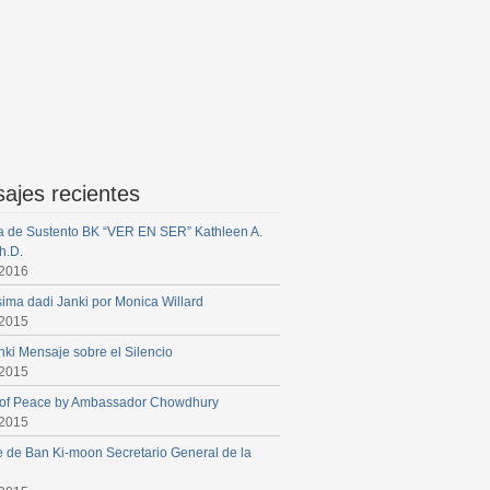
ajes recientes
iva de Sustento BK “VER EN SER” Kathleen A.
h.D.
 2016
sima dadi Janki por Monica Willard
 2015
nki Mensaje sobre el Silencio
 2015
 of Peace by Ambassador Chowdhury
 2015
 de Ban Ki-moon Secretario General de la