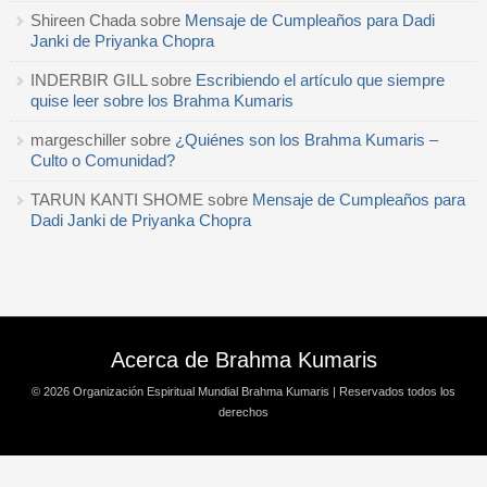
Shireen Chada
sobre
Mensaje de Cumpleaños para Dadi
Janki de Priyanka Chopra
INDERBIR GILL
sobre
Escribiendo el artículo que siempre
quise leer sobre los Brahma Kumaris
margeschiller
sobre
¿Quiénes son los Brahma Kumaris –
Culto o Comunidad?
TARUN KANTI SHOME
sobre
Mensaje de Cumpleaños para
Dadi Janki de Priyanka Chopra
Acerca de Brahma Kumaris
© 2026
Organización Espiritual Mundial Brahma Kumaris
| Reservados todos los
derechos