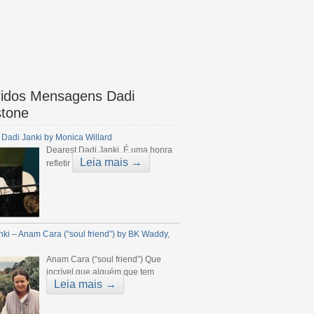
idos Mensagens Dadi
stone
 Dadi Janki by Monica Willard
Dearest Dadi Janki, É uma honra
Leia mais →
refletir
nki – Anam Cara (“soul friend”) by BK Waddy,
Anam Cara (“soul friend”) Que
incrível que alguém que tem
Leia mais →