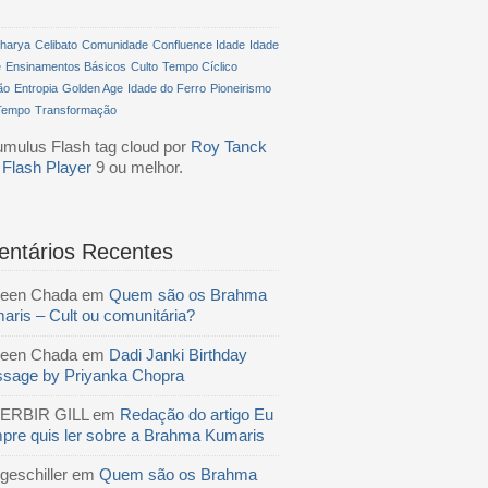
harya
Celibato
Comunidade
Confluence Idade
Idade
e
Ensinamentos Básicos
Culto
Tempo Cíclico
ão
Entropia
Golden Age
Idade do Ferro
Pioneirismo
Tempo
Transformação
ulus Flash tag cloud por
Roy Tanck
r
Flash Player
9 ou melhor.
ntários Recentes
reen Chada
em
Quem são os Brahma
aris – Cult ou comunitária?
reen Chada
em
Dadi Janki Birthday
sage by Priyanka Chopra
ERBIR GILL
em
Redação do artigo Eu
pre quis ler sobre a Brahma Kumaris
geschiller
em
Quem são os Brahma