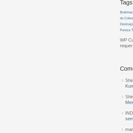
Tags
Brahmac
do Cobr
Destruiç
Pureza
WP Cum
reque
Come
Shi
Kum
Shi
Mes
IND
sem
mar