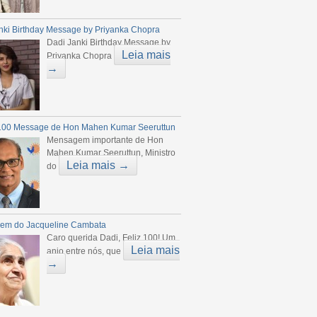
nki Birthday Message by Priyanka Chopra
Dadi Janki Birthday Message by
Leia mais
Priyanka Chopra
→
100 Message de Hon Mahen Kumar Seeruttun
Mensagem importante de Hon
Mahen Kumar Seeruttun, Ministro
Leia mais →
do
em do Jacqueline Cambata
Caro querida Dadi, Feliz 100! Um
Leia mais
anjo entre nós, que
→