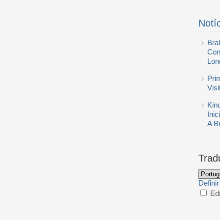
Notí
Bra
Con
Lon
Pri
Vis
Kin
Inic
A B
Trad
Defini
Edi