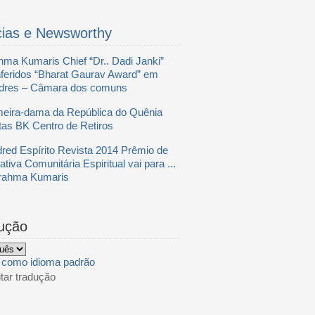
cias e Newsworthy
hma Kumaris Chief “Dr.. Dadi Janki”
feridos “Bharat Gaurav Award” em
dres – Câmara dos comuns
meira-dama da República do Quênia
itas BK Centro de Retiros
dred Espírito Revista 2014 Prêmio de
iativa Comunitária Espiritual vai para ...
rahma Kumaris
ução
r como idioma padrão
tar tradução