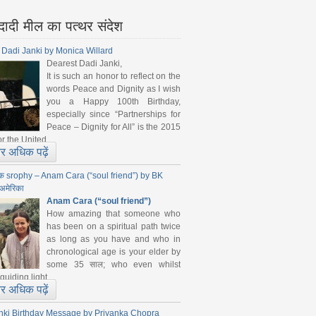
 दादी मील का पत्थर संदेश
 Dadi Janki by Monica Willard
Dearest Dadi Janki,
It is such an honor to reflect on the
words Peace and Dignity as I wish
you a Happy 100th Birthday,
especially since “Partnerships for
Peace – Dignity for All” is the 2015
r the United ...
 अधिक पढ़ें
क srophy – Anam Cara (“soul friend”) by BK
अमेरिका
Anam Cara (“soul friend”)
How amazing that someone who
has been on a spiritual path twice
as long as you have and who in
chronological age is your elder by
some 35 साल; who even whilst
guiding light ...
 अधिक पढ़ें
nki Birthday Message by Priyanka Chopra