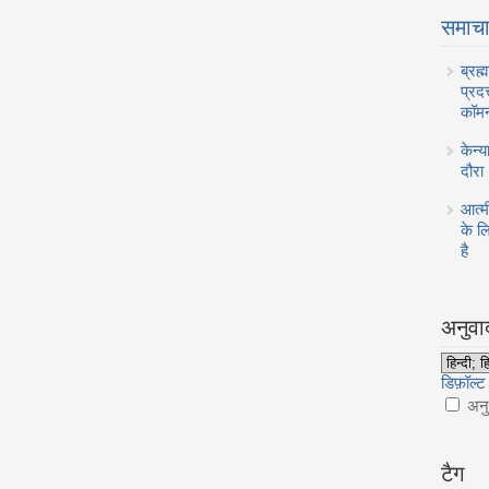
समाच
ब्रह
प्रद
कॉमन
केन्
दौरा
आत्म
के ल
है
अनुवा
डिफ़ॉल्ट 
अनुव
टैग