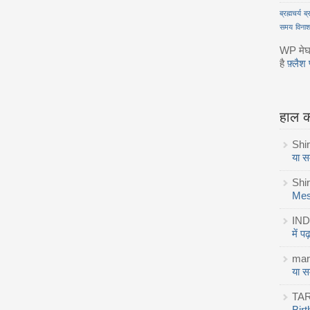
ब्रह्मचर्य
ब्
समय
विना
WP मेघपु
है
फ़्लैश 
हाल की
Shi
या स
Shi
Mes
IND
में 
mar
या स
TA