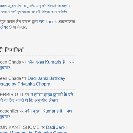
रह्मचर्य
समुदाय
संगम आयु
कॉपर आयु
कोर शिक्षाओं
पंथ
चक्रीय
श
एन्ट्रापी
स्वर्ण युग
नृशंसता
अग्रणी
पवित्रता
समय
परिवर्तन
ंज फ़्लैश टैग बादल द्वारा
रॉय Tanck
आवश्यकता
प्लेयर
9 या बेहतर.
 टिप्पणियाँ
reen Chada
पर
कौन ब्रह्मा Kumaris हैं – पंथ
मुदाय?
reen Chada
पर
Dadi Janki Birthday
sage by Priyanka Chopra
ERBIR GILL
पर
मैं हमेशा ब्रह्मा कुमारी के बारे
पढ़ने के लिए चाहते थे कि अनुच्छेद लेखन
geschiller
पर
कौन ब्रह्मा Kumaris हैं – पंथ
मुदाय?
RUN KANTI SHOME
पर
Dadi Janki