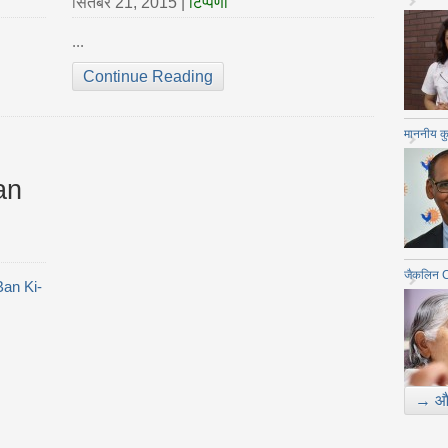
सितंबर 21, 2015
|
टिप्पणी
...
Continue Reading
माननीय कु
an
जैकलिन C
an Ki-
→ और